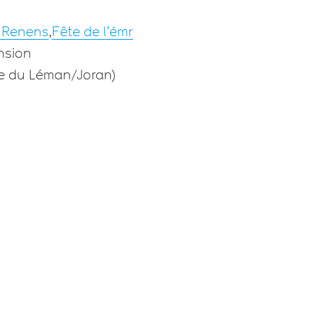
e Renens
,
Fête de l’émr
ension
e du Léman/Joran)