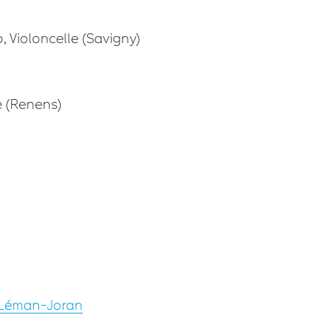
to, Violoncelle (Savigny)
te (Renens)
 Léman-Joran