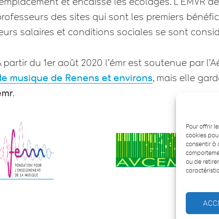
remplacement et encaisse les écolages. L’EMVR dev
rofesseurs des sites qui sont les premiers bénéfici
eurs salaires et conditions sociales se sont cons
 partir du 1er août 2020 l’émr est soutenue par l’
de musique de Renens et environs
, mais elle gar
émr
.
Pour offrir 
cookies pour
consentir à 
comportement
ou de retire
caractéristi
ACC