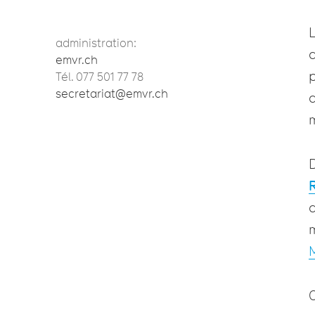
L
administration:
d
emvr.ch
p
Tél. 077 501 77 78
secretariat@emvr.ch
d
D
C