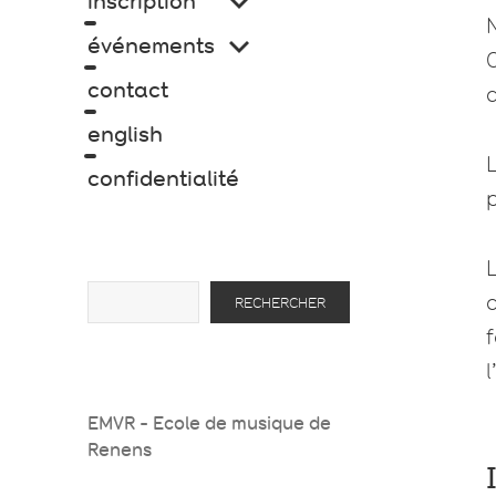
inscription
menu
le
N
sous-
ouvrir
événements
menu
le
C
sous-
contact
d
menu
english
L
confidentialité
p
L
Rechercher
d
RECHERCHER
l
EMVR - Ecole de musique de
Renens