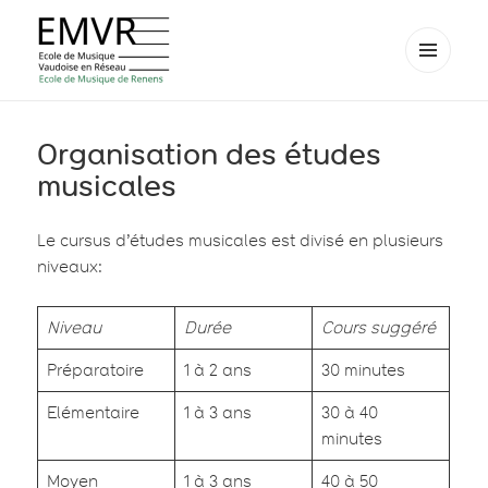
MENU
ET
EMVR – École de musique de
WIDGETS
Renens
Organisation des études
musicales
Le cursus d’études musicales est divisé en plusieurs
niveaux:
Niveau
Durée
Cours suggéré
Préparatoire
1 à 2 ans
30 minutes
Elémentaire
1 à 3 ans
30 à 40
minutes
Moyen
1 à 3 ans
40 à 50