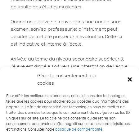
poursuite des études musicales.
Quand un.e élève se trouve dans une année sans
examen, son/sa professeur(e) d’instrument peut
décider de lui faire passer une évaluation. Celle-ci
est indicative et interne à l’école.
Arrivé.e au terme du niveau secondaire supérieur 3,
l’élève est dirigé.e soit vers une attestation de l’école
de musique, soit vers un certificat cantonal, en
Gérer le consentement aux
fonction de ses envies, de ses ambitions, de son
cookies
potentiel et du temps qu’il peut consacrer à son
Pour offrir les meilleures expériences, nous utilisons des technologies
instrument.
telles que les cookies pour stocker et/ou accéder aux informations des
appareils. Le fait de consentir à ces technologies nous permettra de
Les élèves qui ne désirent pas suivre le cursus et
traiter des données telles que le comportement de navigation ou les ID
uniques sur ce site. Le fait de ne pas consentir ou de retirer son
être soumis à des examens ont la possibilité de
consentement peut avoir un effet négatif sur certaines caractéristiques
s’inscrire en classe libre. Par contre, ils ne toucheront
et fonctions. Consulter notre
politique de confidentialité
.
pas la subvention cantonale pour les cours de