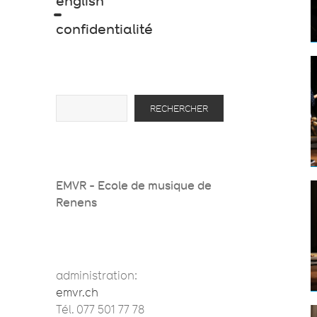
english
confidentialité
Rechercher
RECHERCHER
EMVR - Ecole de musique de
Renens
administration:
emvr.ch
Tél. 077 501 77 78