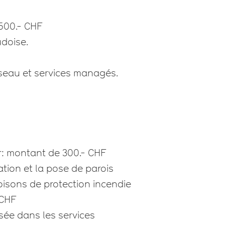
500.- CHF
udoise.
éseau et services managés.
ier: montant de 300.- CHF
ation et la pose de parois
loisons de protection incendie
 CHF
isée dans les services