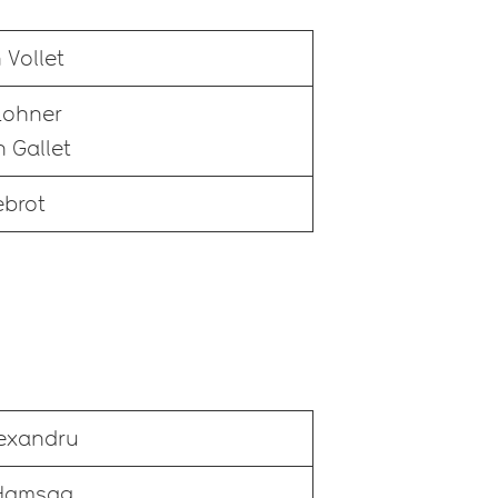
 Vollet
Lohner
 Gallet
ebrot
Alexandru
 Hamsag