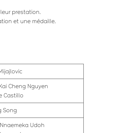
leur prestation.
ation et une médaille.
ijajlovic
Kai Cheng Nguyen
e Castillo
g Song
n Nnaemeka Udoh