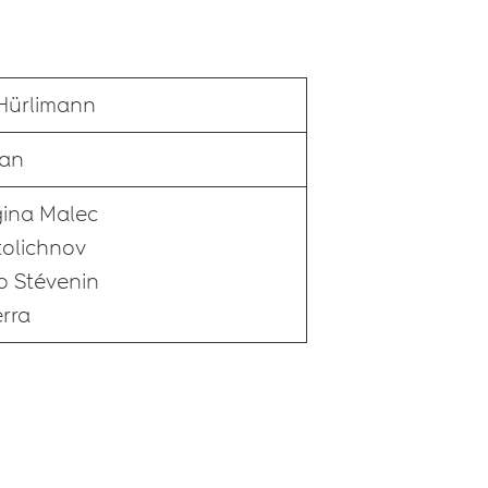
Hürlimann
ran
gina Malec
tolichnov
o Stévenin
rra