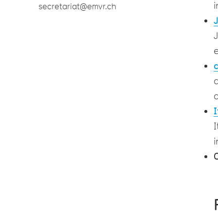
i
secretariat@emvr.ch
J
d
I