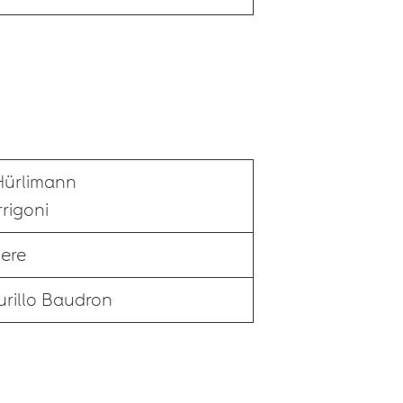
Hürlimann
rrigoni
iere
rillo Baudron