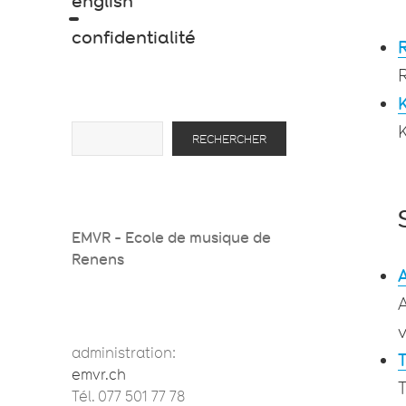
english
confidentialité
R
K
Rechercher
RECHERCHER
EMVR - Ecole de musique de
Renens
A
v
administration:
emvr.ch
T
Tél. 077 501 77 78