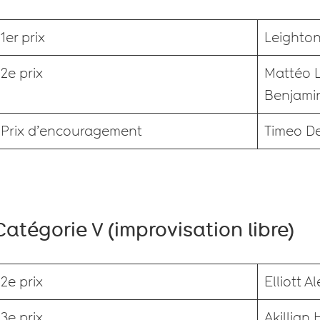
1er prix
Leighton
2e prix
Mattéo 
Benjamin
Prix d’encouragement
Timeo D
Catégorie V (improvisation libre)
2e prix
Elliott 
3e prix
Akillian