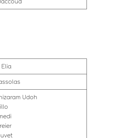
Jaccoud
Elia
assolas
hizaram Udoh
illo
medi
reier
Juvet