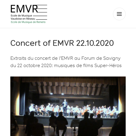
MENU
AND
EMVR – École de musique de
WIDGETS
Renens
Concert of EMVR 22.10.2020
Extraits du concert de l’EMVR au Forum de Savigny
du 22 octobre 2020: musiques de films Super-Héros