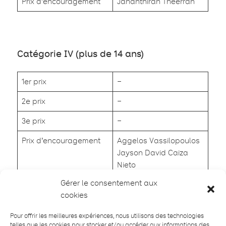
Prix d’encouragement
Jananthiran Theerran
Catégorie IV (plus de 14 ans)
1er prix
–
2e prix
–
3e prix
–
Prix d’encouragement
Aggelos Vassilopoulos
Jayson David Caiza
Nieto
Gérer le consentement aux
cookies
Pour offrir les meilleures expériences, nous utilisons des technologies
Catégorie Impro
telles que les cookies pour stocker et/ou accéder aux informations des